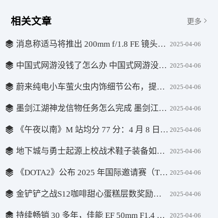
相关文章
更多
消息称适马将推出 200mm f/1.8 FE 镜头新品，适用于索尼 E 和徕卡 L 卡口相机
2025-04-06
中国式网游没钱了怎么办 中国式网游没钱了攻略
2025-04-06
蔚来纯电小车萤火虫内饰细节公布，提供多款磁吸式配件
2025-04-06
墨剑江湖神龙信物任务怎么完成 墨剑江湖神龙信物任务一览
2025-04-06
《午夜以南》M 站均分 77 分：4 月 8 日登陆微软 Xbox Series X|S 及 PC 平台，首发加入 XGP
2025-04-06
地下城与勇士起源上校战术鞋子装备如何？地下城与勇士起源上校战术鞋子合集
2025-04-06
《DOTA2》公布 2025 年国际邀请赛（TI14）赛制，决赛 9 月 14 日举行
2025-04-06
金铲铲之战S12咖啡甜心蛋糕层数奖励是什么
2025-04-06
持续畅销 30 多年，佳能 EF 50mm F1.4 USM 单反镜头已停产
2025-04-06