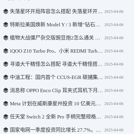
失落星环开局阵容怎么搭配 失落星环开局阵容搭配攻略
2025-04-06
特斯拉美国焕新 Model Y / 3 新增“钻石黑”车漆，选配价 1500 美元
2025-04-06
植物大战僵尸杂交版豌豆炮2怎么通关 植物大战僵尸杂交版豌豆炮2通关攻略
2025-04-06
iQOO Z10 Turbo Pro、小米 REDMI Turbo 4 Pro 手机参数曝光：均为本月发布、骁龙 8s Gen4 处理器
2025-04-06
寻道大千精怪怎么搭配 寻道大千精怪搭配分享
2025-04-06
中油工程：国内首个 CCUS-EGR 碳捕集装置调试成功
2025-04-06
消息称 OPPO Enco Clip 耳夹式耳机下月发布
2025-04-06
Meta 计划在威斯康星州投资 10 亿美元建设人工智能数据中心
2025-04-06
任天堂 Switch 2 全新 Pro 手柄完整规格公布：续航仍为约 40 小时，充电时间缩短 3 小时
2025-04-06
国家电网一季度投资同比增长 27.7%，全年将首次超 6500 亿元
2025-04-06