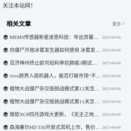
关注本站网！
相关文章
更多
MEMS传感器新星迷思科技：年出货量数百万，获数千万融资加速发展
2025-04-06
向僵尸开炮冰雹发生器如何使用 冰雹发生器使用方法
2025-04-06
百济神州终止欧司珀利单抗肺癌3期试验，疗效未达预期
2025-04-06
vivo跨界入局机器人，能否打破市场“不赚钱”魔咒？
2025-04-06
植物大战僵尸杂交版挑战模式第12关怎么过 第12关完美过关攻略
2025-04-06
植物大战僵尸杂交版挑战模式第11关怎么过 挑战模式第11关攻略详解
2025-04-06
微软XGP四月游戏大更新，《无主之地3》终极版等佳作来袭！
2025-04-06
森海塞尔HD 550开放式耳机上市，售价2399元，音质细节再升级！
2025-04-06